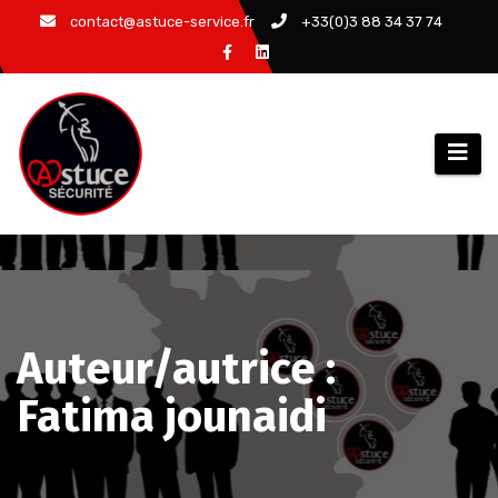
Aller
contact@astuce-service.fr
+33(0)3 88 34 37 74
au
contenu
Auteur/autrice :
Fatima jounaidi