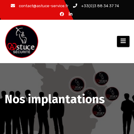
Aller
contact@astuce-service.fr
+33(0)3 88 34 37 74
au
contenu
Nos implantations