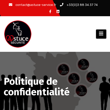
Aller
contact@astuce-service.fr
+33(0)3 88 34 37 74
au
contenu
Politique de
confidentialité