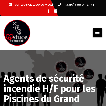
Aller
contact@astuce-service.fr
+33(0)3 88 34 37 74
au
contenu
Agents de sécurité
incendie H/F pour les
Piscines du Grand